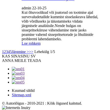
admin 22-10-25
Kui õhuvoolikud või joatorud on tootmise ajal
survevaludetailide kummist sisselaskeava lähedal,
võib võrdluseks ja täiustamiseks viidata
järgmisele analüüsile.Nende hulgas on
sissepritsekiiruse vähendamine meie jaoks
peamine vahend sissepritsetorude ja õhuliinide
probleemi lahendamiseks.
Loe rohkem
1
2
3
4
5
Järgmine >
>>
Lehekülg 1/5
KAS SINA
SINU SV
ANNA MEILE TEADA
Kuumad sildid
Sitemap.xml
© Autoriõigus - 2010-2021 : Kõik õigused kaitstud.