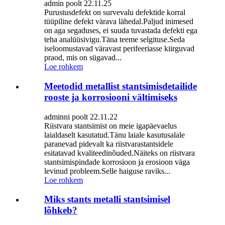
admin poolt 22.11.25
Purustusdefekt on survevalu defektide korral
tüüpiline defekt värava lähedal.Paljud inimesed
on aga segaduses, ei suuda tuvastada defekti ega
teha analüüsivigu.Täna teeme selgituse.Seda
iseloomustavad väravast perifeeriasse kiirguvad
praod, mis on sügavad...
Loe rohkem
Meetodid metallist stantsimisdetailide
rooste ja korrosiooni vältimiseks
adminni poolt 22.11.22
Riistvara stantsimist on meie igapäevaelus
laialdaselt kasutatud.Tänu laiale kasutusalale
paranevad pidevalt ka riistvarastantsidele
esitatavad kvaliteedinõuded.Näiteks on riistvara
stantsimispindade korrosioon ja erosioon väga
levinud probleem.Selle haiguse raviks...
Loe rohkem
Miks stants metalli stantsimisel
lõhkeb?