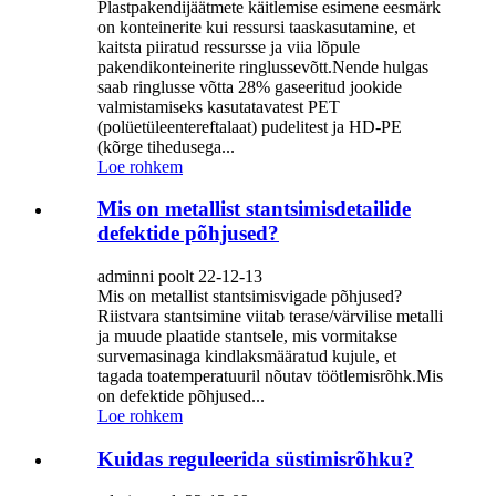
Plastpakendijäätmete käitlemise esimene eesmärk
on konteinerite kui ressursi taaskasutamine, et
kaitsta piiratud ressursse ja viia lõpule
pakendikonteinerite ringlussevõtt.Nende hulgas
saab ringlusse võtta 28% gaseeritud jookide
valmistamiseks kasutatavatest PET
(polüetüleentereftalaat) pudelitest ja HD-PE
(kõrge tihedusega...
Loe rohkem
Mis on metallist stantsimisdetailide
defektide põhjused?
adminni poolt 22-12-13
Mis on metallist stantsimisvigade põhjused?
Riistvara stantsimine viitab terase/värvilise metalli
ja muude plaatide stantsele, mis vormitakse
survemasinaga kindlaksmääratud kujule, et
tagada toatemperatuuril nõutav töötlemisrõhk.Mis
on defektide põhjused...
Loe rohkem
Kuidas reguleerida süstimisrõhku?