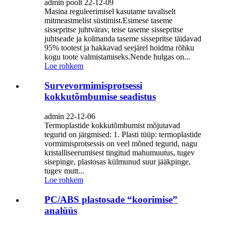
admin poolt 22-12-09
Masina reguleerimisel kasutame tavaliselt
mitmeastmelist süstimist.Esimese taseme
sissepritse juhtvärav, teise taseme sissepritse
juhtseade ja kolmanda taseme sissepritse täidavad
95% tootest ja hakkavad seejärel hoidma rõhku
kogu toote valmistamiseks.Nende hulgas on...
Loe rohkem
Survevormimisprotsessi
kokkutõmbumise seadistus
admin 22-12-06
Termoplastide kokkutõmbumist mõjutavad
tegurid on järgmised: 1. Plasti tüüp: termoplastide
vormimisprotsessis on veel mõned tegurid, nagu
kristalliseerumisest tingitud mahumuutus, tugev
sisepinge, plastosas külmunud suur jääkpinge,
tugev mutt...
Loe rohkem
PC/ABS plastosade “koorimise”
analüüs