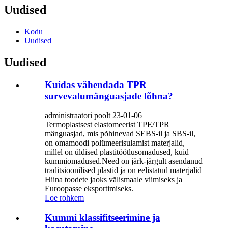
Uudised
Kodu
Uudised
Uudised
Kuidas vähendada TPR
survevalumänguasjade lõhna?
administraatori poolt 23-01-06
Termoplastsest elastomeerist TPE/TPR
mänguasjad, mis põhinevad SEBS-il ja SBS-il,
on omamoodi polümeerisulamist materjalid,
millel on üldised plastitöötlusomadused, kuid
kummiomadused.Need on järk-järgult asendanud
traditsioonilised plastid ja on eelistatud materjalid
Hiina toodete jaoks välismaale viimiseks ja
Euroopasse eksportimiseks.
Loe rohkem
Kummi klassifitseerimine ja