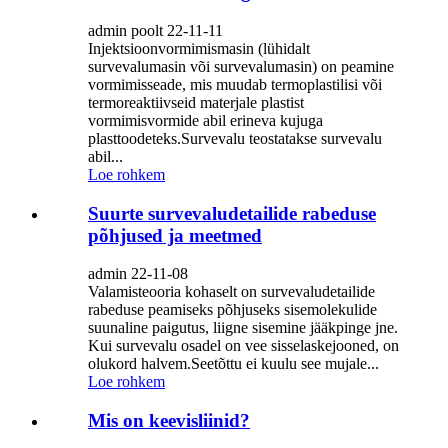
admin poolt 22-11-11
Injektsioonvormimismasin (lühidalt
survevalumasin või survevalumasin) on peamine
vormimisseade, mis muudab termoplastilisi või
termoreaktiivseid materjale plastist
vormimisvormide abil erineva kujuga
plasttoodeteks.Survevalu teostatakse survevalu
abil...
Loe rohkem
Suurte survevaludetailide rabeduse
põhjused ja meetmed
admin 22-11-08
Valamisteooria kohaselt on survevaludetailide
rabeduse peamiseks põhjuseks sisemolekulide
suunaline paigutus, liigne sisemine jääkpinge jne.
Kui survevalu osadel on vee sisselaskejooned, on
olukord halvem.Seetõttu ei kuulu see mujale...
Loe rohkem
Mis on keevisliinid?