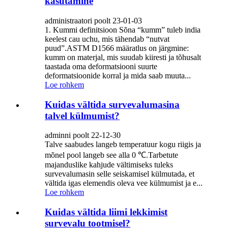
kasutamine
administraatori poolt 23-01-03
1. Kummi definitsioon Sõna “kumm” tuleb india
keelest cau uchu, mis tähendab “nutvat
puud”.ASTM D1566 määratlus on järgmine:
kumm on materjal, mis suudab kiiresti ja tõhusalt
taastada oma deformatsiooni suurte
deformatsioonide korral ja mida saab muuta...
Loe rohkem
Kuidas vältida survevalumasina
talvel külmumist?
adminni poolt 22-12-30
Talve saabudes langeb temperatuur kogu riigis ja
mõnel pool langeb see alla 0 ℃.Tarbetute
majanduslike kahjude vältimiseks tuleks
survevalumasin selle seiskamisel külmutada, et
vältida igas elemendis oleva vee külmumist ja e...
Loe rohkem
Kuidas vältida liimi lekkimist
survevalu tootmisel?