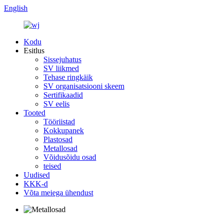
English
Kodu
Esitlus
Sissejuhatus
SV liikmed
Tehase ringkäik
SV organisatsiooni skeem
Sertifikaadid
SV eelis
Tooted
Tööriistad
Kokkupanek
Plastosad
Metallosad
Võidusõidu osad
teised
Uudised
KKK-d
Võta meiega ühendust