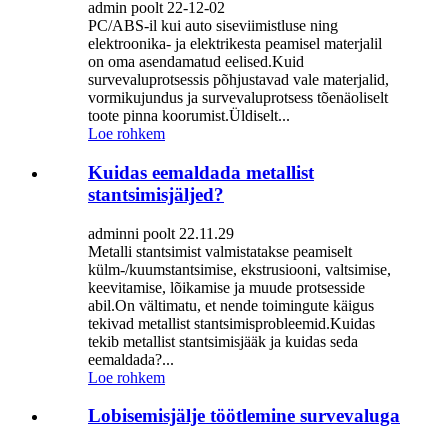
admin poolt 22-12-02
PC/ABS-il kui auto siseviimistluse ning
elektroonika- ja elektrikesta peamisel materjalil
on oma asendamatud eelised.Kuid
survevaluprotsessis põhjustavad vale materjalid,
vormikujundus ja survevaluprotsess tõenäoliselt
toote pinna koorumist.Üldiselt...
Loe rohkem
Kuidas eemaldada metallist
stantsimisjäljed?
adminni poolt 22.11.29
Metalli stantsimist valmistatakse peamiselt
külm-/kuumstantsimise, ekstrusiooni, valtsimise,
keevitamise, lõikamise ja muude protsesside
abil.On vältimatu, et nende toimingute käigus
tekivad metallist stantsimisprobleemid.Kuidas
tekib metallist stantsimisjääk ja kuidas seda
eemaldada?...
Loe rohkem
Lobisemisjälje töötlemine survevaluga