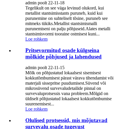
admin poolt 22-11-18
Tegelikult on see väga levinud olukord, kui
metallist stantsimisstants puruneb, kuid kui
purunemine on suhteliselt tõsine, puruneb see
mitmeks tükiks.Metallist stantsimismalli
purunemiseni on palju põhjuseid.Alates metalli
stantsimisvormi tooraine ostmisest kuni...
Loe rohkem
Pritsevormitud osade külgseina
mõlkide põhjused ja lahendused
admin poolt 22-11-15
Mõlk on põhjustatud lokaalsest sisemisest
kokkutõmbumisest pärast värava tihendamist või
materjali sissepritse puudumisest.Süvend või
mikrosüvend survevaludetailide pinnal on
survevaluprotsessis vana probleem.Mõlgid on
üldiselt põhjustatud lokaalsest kokkutõmbumise
suurenemisest...
Loe rohkem
Olulised protsessid, mis mõjutavad
survevalu osade tugevust