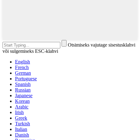
Otsimiseks vajutage sisestusklahvi
või sulgemiseks ESC-klahvi
English
French
German
Portuguese
Spanish
Russian
Japanese
Korean
Arabic
Irish
Greek
Turkish
Italian
Danish