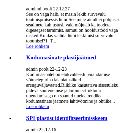
adminni poolt 22.12.27
See on väga halb, et masin lekib survevalu
tootmisprotsessis liimi!See mitte ainult ei põhjusta
seadmete kahjustusi, vaid mõjutab ka toodete
õigeaegset tarnimist, samuti on hooldustööd väga
rasked.Kuidas vältida liimi lekkimist survevalu
tootmisel?1. T...
Loe rohkem
Kodumasinate plastijäätmed
admin poolt 22-12-23
Kodumasinatel on elukvaliteedi parandamise
võtmetegurina laiaulatuslikud
arenguväljavaated.Riikliku kasutatava sissetuleku
pideva suurenemise ja tarbimisstruktuuri
uuendamisega on saanud uueks trendiks
kodumasinate jäätmete lahtivõtmine ja ohtlike...
Loe rohkem
SPI plastist identifitseerimisskeem
admin 22-12-16