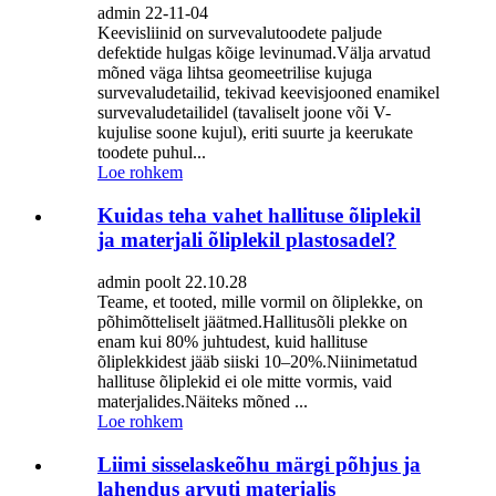
admin 22-11-04
Keevisliinid on survevalutoodete paljude
defektide hulgas kõige levinumad.Välja arvatud
mõned väga lihtsa geomeetrilise kujuga
survevaludetailid, tekivad keevisjooned enamikel
survevaludetailidel (tavaliselt joone või V-
kujulise soone kujul), eriti suurte ja keerukate
toodete puhul...
Loe rohkem
Kuidas teha vahet hallituse õliplekil
ja materjali õliplekil plastosadel?
admin poolt 22.10.28
Teame, et tooted, mille vormil on õliplekke, on
põhimõtteliselt jäätmed.Hallitusõli plekke on
enam kui 80% juhtudest, kuid hallituse
õliplekkidest jääb siiski 10–20%.Niinimetatud
hallituse õliplekid ei ole mitte vormis, vaid
materjalides.Näiteks mõned ...
Loe rohkem
Liimi sisselaskeõhu märgi põhjus ja
lahendus arvuti materjalis